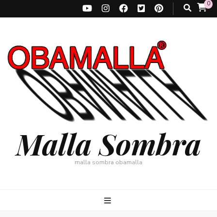
0
Malla Sombra
malla sombra obamalla