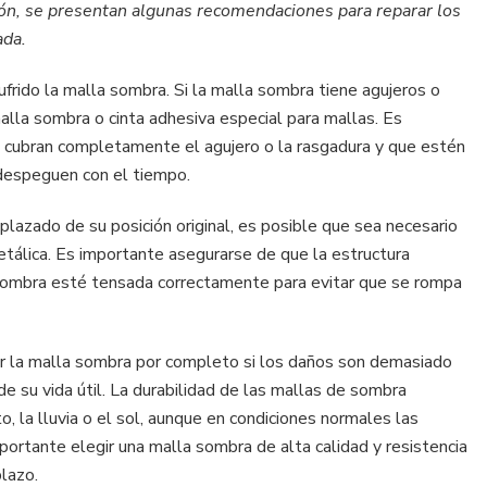
ción, se presentan algunas recomendaciones para reparar los
puede
ada.
sufrir
una
malla
ufrido la malla sombra. Si la malla sombra tiene agujeros o
sombra
alla sombra o cinta adhesiva especial para mallas. Es
instalada?
a cubran completamente el agujero o la rasgadura y que estén
 despeguen con el tiempo.
plazado de su posición original, es posible que sea necesario
metálica. Es importante asegurarse de que la estructura
a sombra esté tensada correctamente para evitar que se rompa
r la malla sombra por completo si los daños son demasiado
de su vida útil. La durabilidad de las mallas de sombra
, la lluvia o el sol, aunque en condiciones normales las
mportante elegir una malla sombra de alta calidad y resistencia
plazo.