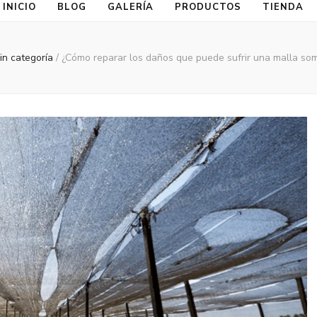
INICIO
BLOG
GALERÍA
PRODUCTOS
TIENDA
in categoría
/
¿Cómo reparar los daños que puede sufrir una malla som