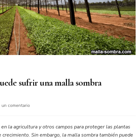
uede sufrir una malla sombra
on
 un comentario
¿Cómo
reparar
los
n la agricultura y otros campos para proteger las plantas
daños
 de crecimiento. Sin embargo, la malla sombra también puede
que