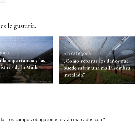
ez le gustaría..
goría
Sin categoría
la importancia y las
¿Cómo reparar los daños que
ísticas de la Malla
puede sufrir una malla sombra
instalada?
da.
Los campos obligatorios están marcados con
*