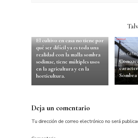
Talv
malla sombra
sombra agricola
El cultivo en casa no tiene por
qué ser difícil ya es toda una
Sin cate
realidad con la malla sombra
Conozca 
sodimac, tiene múltiples usos
caracter
en la agricultura y en la
Sombra
horticultura.
Deja un comentario
Tu dirección de correo electrónico no será publica