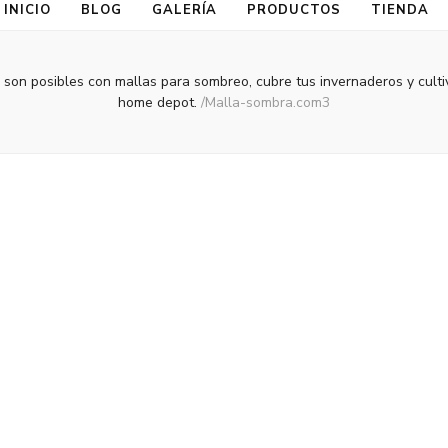
INICIO
BLOG
GALERÍA
PRODUCTOS
TIENDA
 son posibles con mallas para sombreo, cubre tus invernaderos y cult
home depot.
/
Malla-sombra.com3