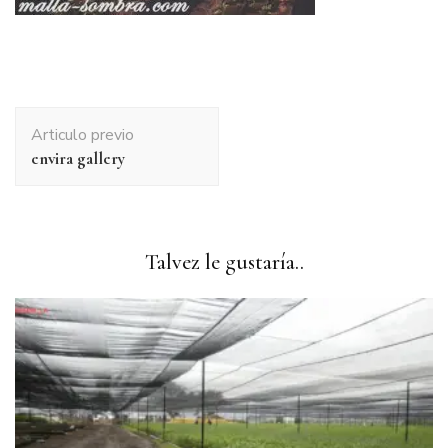
Navegación
Articulo previo
de
envira gallery
publicación
Talvez le gustaría..