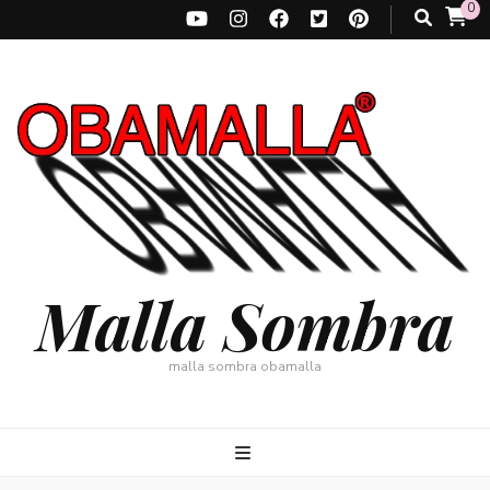
0
Malla Sombra
malla sombra obamalla