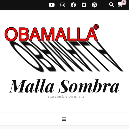
0
Malla Sombra
malla sombra obamalla