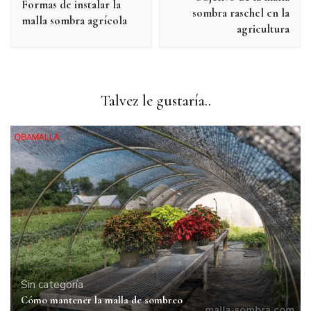
publicación
Formas de instalar la
sombra raschel en la
malla sombra agrícola
agricultura
Talvez le gustaría..
Sin categoría
Cómo mantener la malla de sombreo