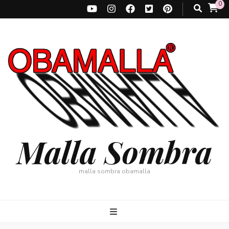
0
Malla Sombra
malla sombra obamalla