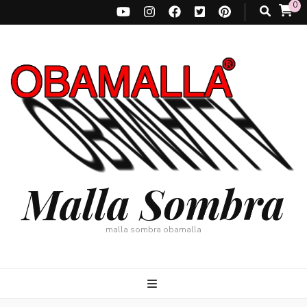
0
Malla Sombra
malla sombra obamalla