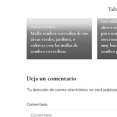
Talv
Sin cate
Los cult
malla sombra
ahora so
Malla sombra corrediza de tus
para so
áreas verdes, jardines, o
invernad
cultivos con las mallas de
muy buen
sombra corredizas.
sombra 
Deja un comentario
Tu dirección de correo electrónico no será publica
Comentario