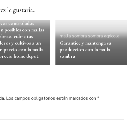
ez le gustaría..
goría
ivos controlados
n posibles con mallas
malla sombra
sombra agricola
mbreo, cubre tus
eros y cultivos a un
Garantice y mantenga su
 precio con la malla
producción con la malla
precio home depot.
sombra
da.
Los campos obligatorios están marcados con
*