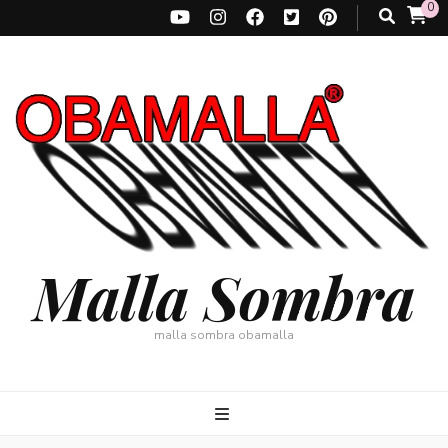
0
Malla Sombra
malla sombra obamalla